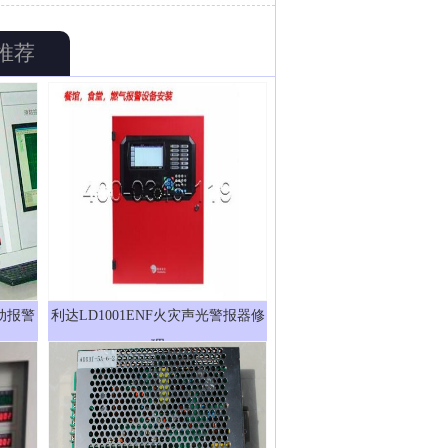
推荐
自动报警
利达LD1001ENF火灾声光警报器修
理