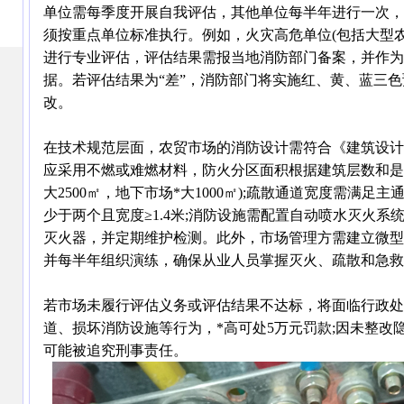
单位需每季度开展自我评估，其他单位每半年进行一次，
须按重点单位标准执行。例如，火灾高危单位(包括大型
进行专业评估，评估结果需报当地消防部门备案，并作为
据。若评估结果为“差”，消防部门将实施红、黄、蓝三
改。
在技术规范层面，农贸市场的消防设计需符合《建筑设计
应采用不燃或难燃材料，防火分区面积根据建筑层数和是
大2500㎡，地下市场*大1000㎡);疏散通道宽度需满足主
少于两个且宽度≥1.4米;消防设施需配置自动喷水灭火
灭火器，并定期维护检测。此外，市场管理方需建立微型
并每半年组织演练，确保从业人员掌握灭火、疏散和急救
若市场未履行评估义务或评估结果不达标，将面临行政处
道、损坏消防设施等行为，*高可处5万元罚款;因未整改
可能被追究刑事责任。