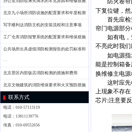
防火卷帘门
办公室消防喷淋头滴水的常见原因和维修措施
下复位键，然
北京九小场所消防设施的配置要求和年度检测
首先应检查
写字楼利达消防主机的安装流程和注意事项
帘门电源部分
如有电，查
工厂仓库消防报警系统的配置要求和维保措施
不亮此时我们
公共场所出具虚假消防检测报告的处罚标准和
如电源指示
···
能是控制箱备
换维修主电源
北京景区内部饭店消防检测的措施和费用
这时应先检
北京文物建筑的消防维保要求和火灾预防措施
上现象不存在
联系方式
芯片
注意要
;
电话：010-57113119
电话：13811139776
传真：010-69552656