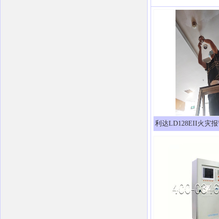
利达LD128EII火