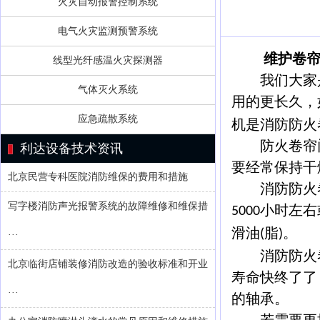
火灾自动报警控制系统
电气火灾监测预警系统
维护卷
线型光纤感温火灾探测器
我们大家是
气体灭火系统
用的更长久，
应急疏散系统
机是消防防火
防火卷帘门
利达设备技术资讯
要经常保持干
北京民营专科医院消防维保的费用和措施
消防防火卷
写字楼消防声光报警系统的故障维修和维保措
小时左右
5000
滑油
脂
。
(
)
···
消防防火卷
北京临街店铺装修消防改造的验收标准和开业
寿命快终了了
···
的轴承。