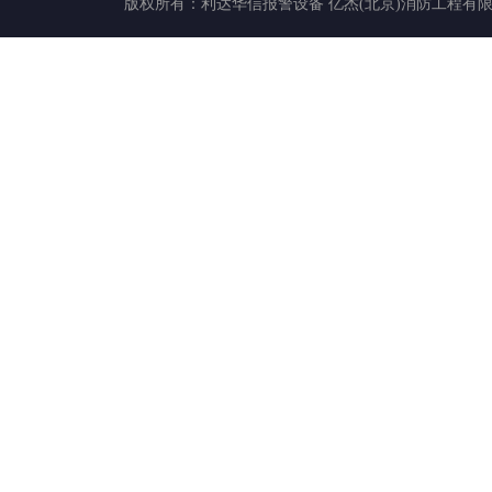
版权所有：
利达华信报警设备
亿杰(北京)消防工程有限公