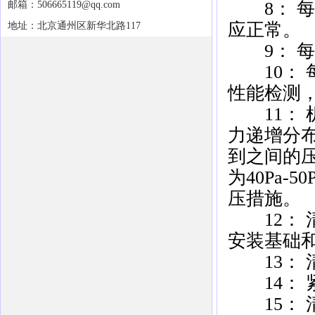
8： 每
邮箱：506665119@qq.com
应正常。
地址：北京通州区新华北路117
9： 每
10： 
性能检测
11： 
力递增分布
到之间的压
为40Pa-
压措施。
12： 
安装基础
13： 
14： 
15： 